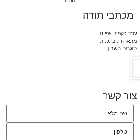
מכתבי תודה
עו"ד רקפת שפיים
מתארחת בתכנית
סוגרים חשבון
אנחנו מודים לך על העבודה שעשית למעננו בשני נושאים:
צור קשר
1. מעבר לדיור מוגן : ברור לנו שבלעדייך היינו מפספסים חלק
מהפרטים החשובים. השליטה שלך בתחום הדיור המוגן היתה לנו
לעזר רב.
2. מכירת דיר תנו : גם כאן הכל זרם למישרין וההסכם שהגעת אליו
עם הקונים היה הוגן כלפי שני הצדדים.
מעבר לביצוע המושלם מצאנו בך מקור של ידע, נועם הליכות, ואדם
כלבבנו. מאחלים לך שתמשיכי ככה ותוסיפי עוד לקוחות מרוצים
כמונו.