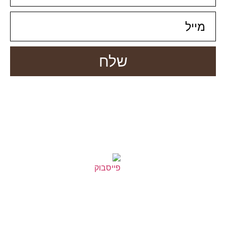
שלח
טלפון: 09-7676393
פקס: 09-7676395
מייל: rakefet@rmslaw.co.il
כתובת: התע''ש 10 כפר סבא
בניה: איל פור
פרסום בגוגל
| עיצוב:
Meutzevet