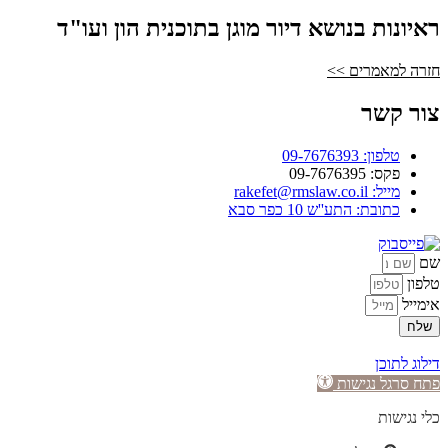
ראיונות בנושא דיור מוגן בתוכנית הון ועו"ד
חזרה למאמרים >>
צור קשר
טלפון: 09-7676393
פקס: 09-7676395
מייל: rakefet@rmslaw.co.il
כתובת: התע''ש 10 כפר סבא
שם
טלפון
אימייל
שלח
בניה: איל פור
פרסום בגוגל
| עיצוב:
Meutzevet
דילוג לתוכן
פתח סרגל נגישות
כלי נגישות